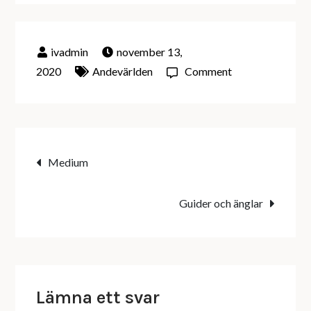
november 13,
on
2020
Andevärlden
Comment
Andekontakt
Inläggsnavigering
Medium
Guider och änglar
Lämna ett svar