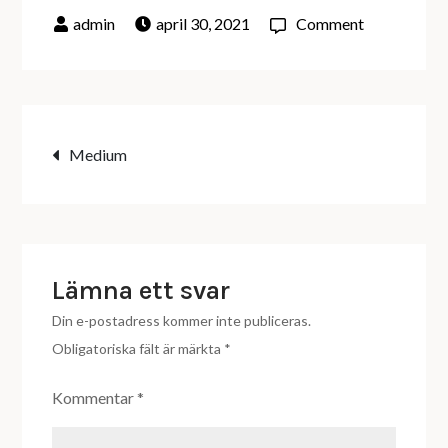
on
april 30, 2021
Comment
7-
1
Inläggsnavigering
Medium
Lämna ett svar
Din e-postadress kommer inte publiceras.
Obligatoriska fält är märkta
*
Kommentar
*