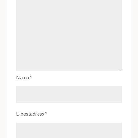
Namn
*
E-postadress
*