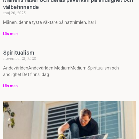
välbefinnande
maj 20, 2025
Månen, denna tysta väktare på natthimlen, har i
Läs mer»
Spiritualism
november 21, 2023
AndevärldenAndevärlden MediumMedium Spiritualism och
andlighet Det finns idag
Läs mer»