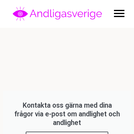
All
andlig
information
du behöver
om
andlighet
och
spiritualism
Kontakta oss gärna med dina
frågor via e-post om andlighet och
andlighet