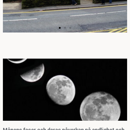
Spiritualism och
andlighet
Det finns idag i Sverige och runtom i
världen många spiritistiska och
spiritualistiska kyrkor och föreningar
som...
Klicka här
Månens faser och deras påverkan på andlighet och