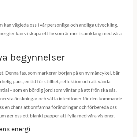
 kan vägleda oss i vår personliga och andliga utveckling.
rgier kan vi skapa ett liv som är mer i samklang med våra
ya begynnelser
ret. Denna fas, som markerar början på en ny måncykel, bär
elig paus, en tid för stillhet, reflektion och att vända
ential – som en bördig jord som väntar på att frön ska sås.
 innersta önskningar och sätta intentioner för den kommande
oss en chans att omfamna förändringar och förbereda oss
 ger oss ett blankt papper att fylla med våra visioner.
ens energi