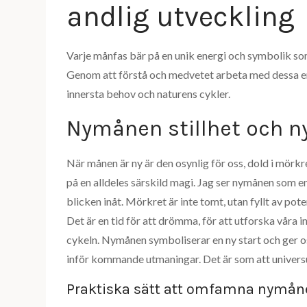
andlig utveckling
Varje månfas bär på en unik energi och symbolik som
Genom att förstå och medvetet arbeta med dessa ene
innersta behov och naturens cykler.
Nymånen stillhet och n
När månen är ny är den osynlig för oss, dold i mörk
på en alldeles särskild magi. Jag ser nymånen som en h
blicken inåt. Mörkret är inte tomt, utan fyllt av pot
Det är en tid för att drömma, för att utforska våra
cykeln. Nymånen symboliserar en ny start och ger 
inför kommande utmaningar. Det är som att universum
Praktiska sätt att omfamna nymån