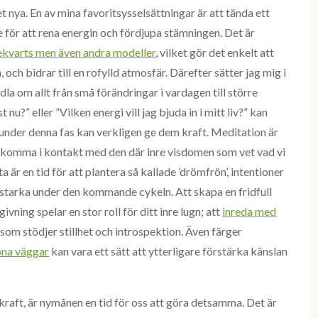
 nya. En av mina favoritsysselsättningar är att tända ett
 för att rena energin och fördjupa stämningen. Det är
ekvarts men även andra modeller
, vilket gör det enkelt att
 och bidrar till en rofylld atmosfär. Därefter sätter jag mig i
dla om allt från små förändringar i vardagen till större
 nu?” eller ”Vilken energi vill jag bjuda in i mitt liv?” kan
 under denna fas kan verkligen ge dem kraft. Meditation är
ch komma i kontakt med den där inre visdomen som vet vad vi
a är en tid för att plantera så kallade ’drömfrön’, intentioner
 starka under den kommande cykeln. Att skapa en fridfull
vning spelar en stor roll för ditt inre lugn; att
inreda med
som stödjer stillhet och introspektion. Även färger
öna väggar
kan vara ett sätt att ytterligare förstärka känslan
 kraft, är nymånen en tid för oss att göra detsamma. Det är