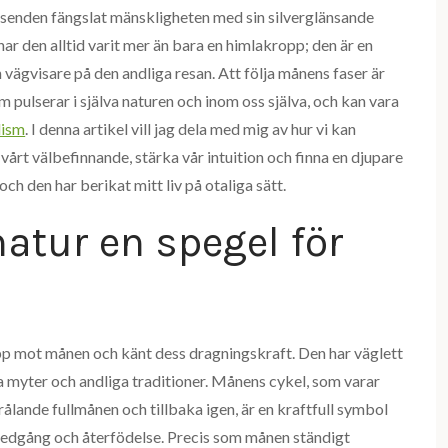
tusenden fängslat mänskligheten med sin silverglänsande
ar den alltid varit mer än bara en himlakropp; den är en
 en vägvisare på den andliga resan. Att följa månens faser är
m pulserar i själva naturen och inom oss själva, och kan vara
lism
. I denna artikel vill jag dela med mig av hur vi kan
årt välbefinnande, stärka vår intuition och finna en djupare
och den har berikat mitt liv på otaliga sätt.
atur en spegel för
pp mot månen och känt dess dragningskraft. Den har väglett
iga myter och andliga traditioner. Månens cykel, som varar
rålande fullmånen och tillbaka igen, är en kraftfull symbol
n, nedgång och återfödelse. Precis som månen ständigt