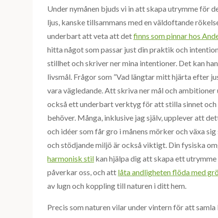
Under nymånen bjuds vi in att skapa utrymme för det
ljus, kanske tillsammans med en väldoftande rökelse
underbart att veta att det
finns som pinnar hos And
hitta något som passar just din praktik och intention,
stillhet och skriver ner mina intentioner. Det kan han
livsmål. Frågor som ”Vad längtar mitt hjärta efter just
vara vägledande. Att skriva ner mål och ambitioner
också ett underbart verktyg för att stilla sinnet o
behöver. Många, inklusive jag själv, upplever att dett
och idéer som får gro i månens mörker och växa sig
och stödjande miljö är också viktigt. Din fysiska omgi
harmonisk stil
kan hjälpa dig att skapa ett utrymme 
påverkar oss, och att
låta andligheten flöda med gr
av lugn och koppling till naturen i ditt hem.
Precis som naturen vilar under vintern för att samla