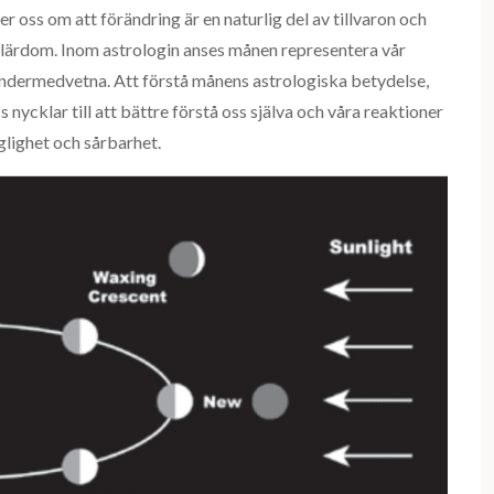
r oss om att förändring är en naturlig del av tillvaron och
h lärdom. Inom astrologin anses månen representera vår
undermedvetna. Att förstå månens astrologiska betydelse,
 nycklar till att bättre förstå oss själva och våra reaktioner
glighet och sårbarhet.