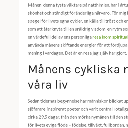
Månen, denna tysta väktare på natthimlen, har i år
skönhet och ständigt föränderliga närvaro. För mig h
spegel för livets egna cykler, en källa till tröst och
som att återknyta till en uråldrig visdom, en rytm so
en värdefull del av ens personliga
resa inom spiritua
använda månens skiftande energier för att fördjupa v
mening i vardagen. Det är en resa jag själv har gjort, 
Månens cykliska n
våra liv
Sedan tidernas begynnelse har människor blickat u
sjöfarare, inspirerat poeter och varit central i otal
cirka 29,5 dagar, från den mörka nymånen till den st
för livets eviga flöde – födelse, tillväxt, fullborda