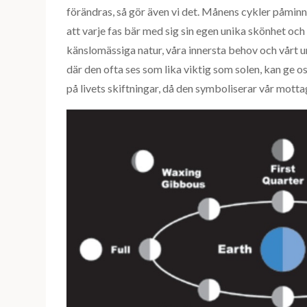
förändras, så gör även vi det. Månens cykler påminne
att varje fas bär med sig sin egen unika skönhet oc
känslomässiga natur, våra innersta behov och vårt 
där den ofta ses som lika viktig som solen, kan ge oss
på livets skiftningar, då den symboliserar vår motta