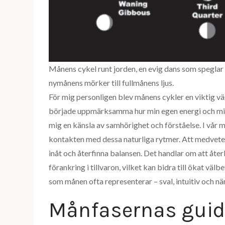
Månens cykel runt jorden, en evig dans som speglar 
nymånens mörker till fullmånens ljus.
För mig personligen blev månens cykler en viktig väg
började uppmärksamma hur min egen energi och mina
mig en känsla av samhörighet och förståelse. I vår m
kontakten med dessa naturliga rytmer. Att medvetet v
inåt och återfinna balansen. Det handlar om att åte
förankring i tillvaron, vilket kan bidra till ökat väl
som månen ofta representerar – sval, intuitiv och nä
Månfasernas guide