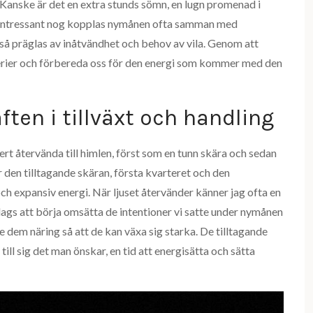
ig. Kanske är det en extra stunds sömn, en lugn promenad i
on. Intressant nog kopplas nymånen ofta samman med
så präglas av inåtvändhet och behov av vila. Genom att
tterier och förbereda oss för den energi som kommer med den
en i tillväxt och handling
rt återvända till himlen, först som en tunn skära och sedan
r den tilltagande skäran, första kvarteret och den
ch expansiv energi. När ljuset återvänder känner jag ofta en
dags att börja omsätta de intentioner vi satte under nymånen
ge dem näring så att de kan växa sig starka. De tilltagande
till sig det man önskar, en tid att energisätta och sätta