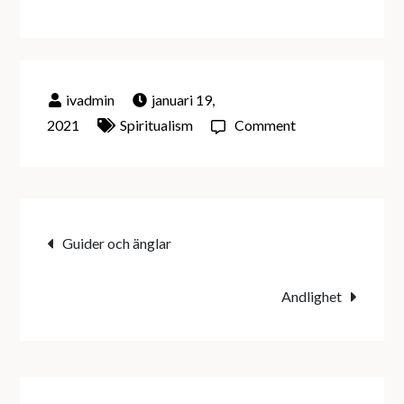
januari 19,
on
2021
Spiritualism
Comment
Andar
Inläggsnavigering
Guider och änglar
Andlighet